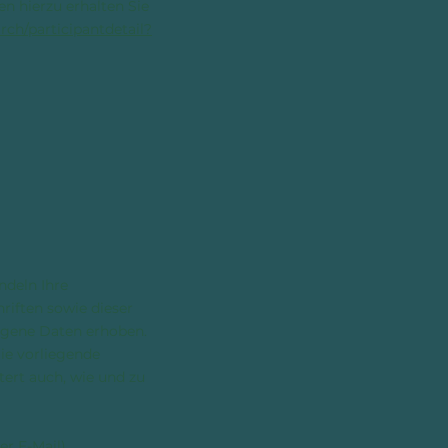
n hierzu erhalten Sie
rch/participantdetail?
ndeln Ihre
iften sowie dieser
ogene Daten erhoben.
ie vorliegende
tert auch, wie und zu
er E-Mail)