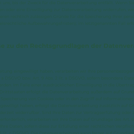
ns, bis der Zweck für die Datenverarbeitung entfällt. Wenn Sie
 oder eine Einwilligung zur Datenverarbeitung widerrufen, we
deren rechtlich zulässigen Gründe für die Speicherung Ihrer p
delsrechtliche Aufbewahrungsfristen); im letztgenannten Fall er
e zu den Rechtsgrundlagen der Datenver
eitung eingewilligt haben, verarbeiten wir Ihre personenbezoge
it. a DSGVO bzw. Art. 9 Abs. 2 lit. a DSGVO, sofern besondere Dat
rden. Im Falle einer ausdrücklichen Einwilligung in die Übertr
rittstaaten erfolgt die Datenverarbeitung außerdem auf Grundl
e Speicherung von Cookies oder in den Zugriff auf Informationen i
ngewilligt haben, erfolgt die Datenverarbeitung zusätzlich auf Gr
derzeit widerrufbar. Sind Ihre Daten zur Vertragserfüllung oder
forderlich, verarbeiten wir Ihre Daten auf Grundlage des Art. 6 
hre Daten, sofern diese zur Erfüllung einer rechtlichen Verpflic
 1 lit. c DSGVO. Die Datenverarbeitung kann ferner auf Grundla