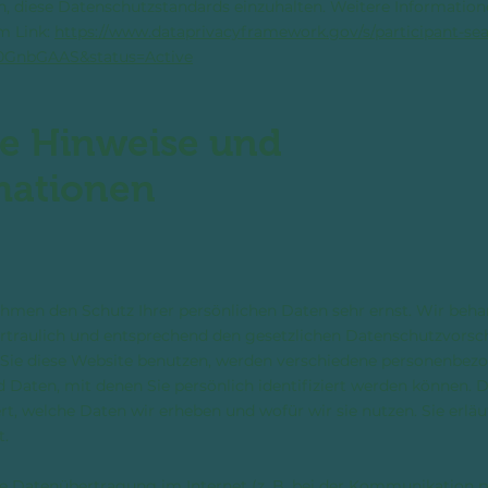
, diese Datenschutzstandards einzuhalten. Weitere Informatione
m Link:
https://www.dataprivacyframework.gov/s/participant-sea
00GnbGAAS&status=Active
ne Hinweise und
rmationen
ehmen den Schutz Ihrer persönlichen Daten sehr ernst. Wir beha
raulich und entsprechend den gesetzlichen Datenschutzvorschr
Sie diese Website benutzen, werden verschiedene personenbez
Daten, mit denen Sie persönlich identifiziert werden können. D
t, welche Daten wir erheben und wofür wir sie nutzen. Sie erläu
t.
ie Datenübertragung im Internet (z. B. bei der Kommunikation p