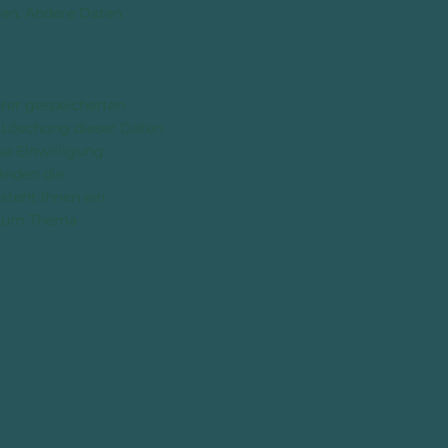
sten. Andere Daten
hrer gespeicherten
 Löschung dieser Daten
se Einwilligung
änden die
steht Ihnen ein
n zum Thema