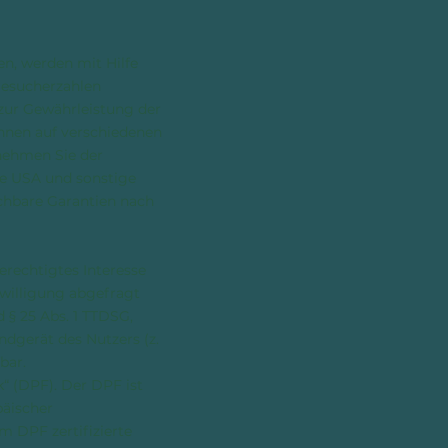
n, werden mit Hilfe
Besucherzahlen
 zur Gewährleistung der
önnen auf verschiedenen
tnehmen Sie der
ie USA und sonstige
ichbare Garantien nach
erechtigtes Interesse
nwilligung abgefragt
d § 25 Abs. 1 TTDSG,
ndgerät des Nutzers (z.
bar.
“ (DPF). Der DPF ist
päischer
m DPF zertifizierte