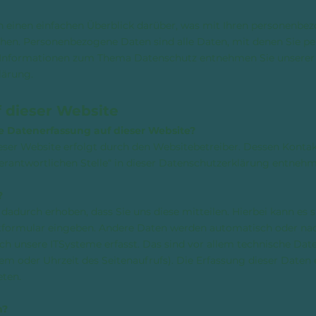
 einen einfachen Überblick darüber, was mit Ihren personenbez
en. Personenbezogene Daten sind alle Daten, mit denen Sie pers
e Informationen zum Thema Datenschutz entnehmen Sie unserer 
lärung.
 dieser Website
die Datenerfassung auf dieser Website?
eser Website erfolgt durch den Websitebetreiber. Dessen Konta
erantwortlichen Stelle“ in dieser Datenschutzerklärung entneh
?
adurch erhoben, dass Sie uns diese mitteilen. Hierbei kann es s
aktformular eingeben. Andere Daten werden automatisch oder nac
 unsere ITSysteme erfasst. Das sind vor allem technische Daten
em oder Uhrzeit des Seitenaufrufs). Die Erfassung dieser Daten 
eten.
n?