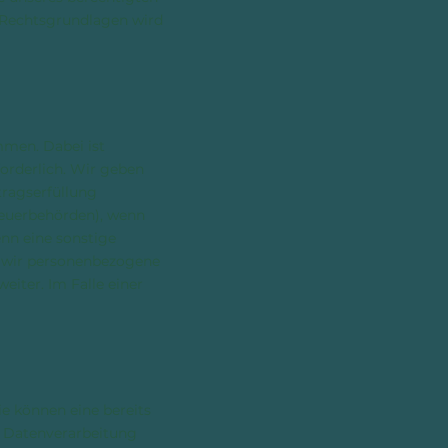
en Rechtsgrundlagen wird
mmen. Dabei ist
orderlich. Wir geben
ragserfüllung
Steuerbehörden), wenn
enn eine sonstige
n wir personenbezogene
eiter. Im Falle einer
ie können eine bereits
en Datenverarbeitung