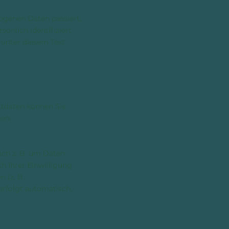
ogenen Daten passiert,
önlich identifiziert
unter diesem Text
ktdaten können Sie
men.
ich z. B. um Daten
h Ihrer Einwilligung
 (z. B.
erfolgt automatisch,