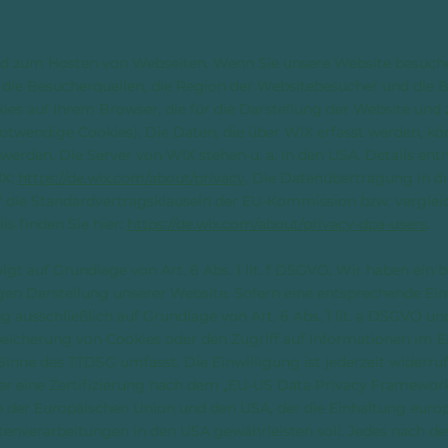
nd zum Hosten von Webseiten. Wenn Sie unsere Website besuche
 die Besucherquellen, die Region der Websitebesucher und die 
kies auf Ihrem Browser, die für die Darstellung der Website und
(notwendige Cookies). Die Daten, die über WIX erfasst werden, k
werden. Die Server von WIX stehen u. a. in den USA. Details en
IX:
https://de.wix.com/about/privacy
. Die Datenübertragung in d
uf die Standardvertragsklauseln der EU-Kommission bzw. vergle
ls finden Sie hier:
https://de.wix.com/about/privacy-dpa-users
.
t auf Grundlage von Art. 6 Abs. 1 lit. f DSGVO. Wir haben ein b
igen Darstellung unserer Website. Sofern eine entsprechende Ei
g ausschließlich auf Grundlage von Art. 6 Abs. 1 lit. a DSGVO un
peicherung von Cookies oder den Zugriff auf Informationen im E
Sinne des TTDSG umfasst. Die Einwilligung ist jederzeit widerruf
er eine Zertifizierung nach dem „EU-US Data Privacy Framework
der Europäischen Union und den USA, der die Einhaltung euro
enverarbeitungen in den USA gewährleisten soll. Jedes nach de