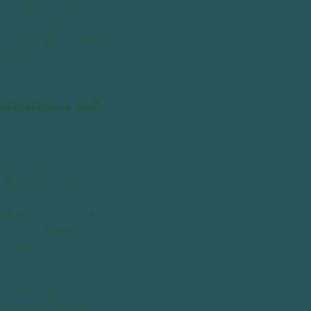
 ein berechtigtes
rden Ihre Daten
ersonenbezogenen Daten
folgt die Löschung nach
arbeitung auf
nen Daten auf
enkategorien nach Art.
agung
age von Art. 49 Abs. 1
n Ihr Endgerät (z. B.
undlage von § 25 Abs. 1
 zur Durchführung
Abs. 1 lit. b DSGVO.
htung erforderlich sind
ge unseres berechtigten