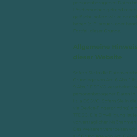
personenbezogenen Daten bei u
Löschersuchen geltend machen
gelöscht, sofern wir keine an
haben (z. B. steuer- oder han
Fortfall dieser Gründe.
Allgemeine Hinweis
dieser Website
Sofern Sie in die Datenverarb
Grundlage von Art. 6 Abs. 1 l
9 Abs. 1 DSGVO verarbeitet we
personenbezogener Daten in D
lit. a DSGVO. Sofern Sie in di
via Device-Fingerprinting) ei
TTDSG. Die Einwilligung ist je
vorvertraglicher Maßnahmen er
Des Weiteren verarbeiten wir I
auf Grundlage von Art. 6 Abs.