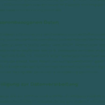
lit. f DSGVO erfolgen. Über die jeweils im Einzelfall einschlägig
eser Datenschutzerklärung informiert.
rsonenbezogenen Daten
ätigkeit arbeiten wir mit verschiedenen externen Stellen zusa
lung von personenbezogenen Daten an diese externen Stellen erf
ann an externe Stellen weiter, wenn dies im Rahmen einer Vert
setzlich hierzu verpflichtet sind (z. B. Weitergabe von Daten an 
e nach Art. 6 Abs. 1 lit. f DSGVO an der Weitergabe haben oder w
itergabe erlaubt. Beim Einsatz von Auftragsverarbeitern gebe
Grundlage eines gültigen Vertrags über Auftragsverarbeitung w
rd ein Vertrag über gemeinsame Verarbeitung geschlossen.
willigung zur Datenverarbeitung
nge sind nur mit Ihrer ausdrücklichen Einwilligung möglich. S
it widerrufen. Die Rechtmäßigkeit der bis zum Widerruf erfolgt